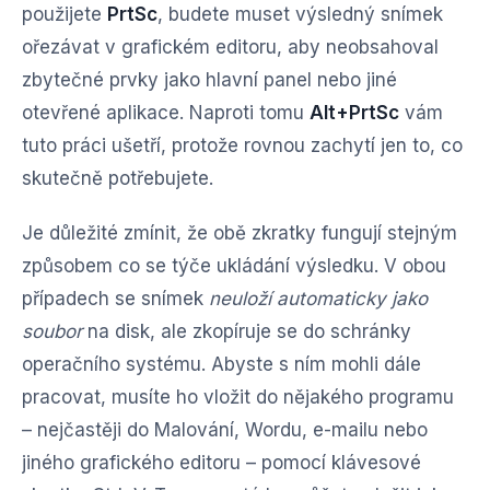
použijete
PrtSc
, budete muset výsledný snímek
ořezávat v grafickém editoru, aby neobsahoval
zbytečné prvky jako hlavní panel nebo jiné
otevřené aplikace. Naproti tomu
Alt+PrtSc
vám
tuto práci ušetří, protože rovnou zachytí jen to, co
skutečně potřebujete.
Je důležité zmínit, že obě zkratky fungují stejným
způsobem co se týče ukládání výsledku. V obou
případech se snímek
neuloží automaticky jako
soubor
na disk, ale zkopíruje se do schránky
operačního systému. Abyste s ním mohli dále
pracovat, musíte ho vložit do nějakého programu
– nejčastěji do Malování, Wordu, e-mailu nebo
jiného grafického editoru – pomocí klávesové