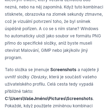
nezná, nebo na něj zapomíná. Když tuto kombinaci
stisknete, obrazovka na zlomek sekundy ztmavne,
což je vizuální potvrzení toho, že byl snímek
úspěšně pořízen. A co se s ním stane? Windows
ho automaticky uloží jako soubor ve formátu PNG
přímo do specifické složky, aniž byste museli
otevírat Malování, GIMP nebo jakýkoliv jiný
program.
Tato složka se jmenuje
Screenshots
a najdete ji
uvnitř složky
Obrázky
, která je součástí vašeho
uživatelského profilu. Celá cesta tedy vypadá
přibližně takto:
C:\Users\VašeJméno\Pictures\Screenshots
.
Pokaždé, když použijete zmíněnou kombinaci