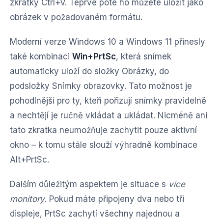
zkratky Ctrl+V. Teprve poté ho můžete uložit jako
obrázek v požadovaném formátu.
Moderní verze Windows 10 a Windows 11 přinesly
také kombinaci
Win+PrtSc
, která snímek
automaticky uloží do složky Obrázky, do
podsložky Snímky obrazovky. Tato možnost je
pohodlnější pro ty, kteří pořizují snímky pravidelně
a nechtějí je ručně vkládat a ukládat. Nicméně ani
tato zkratka neumožňuje zachytit pouze aktivní
okno – k tomu stále slouží výhradně kombinace
Alt+PrtSc.
Dalším důležitým aspektem je situace s
více
monitory
. Pokud máte připojeny dva nebo tři
displeje, PrtSc zachytí všechny najednou a