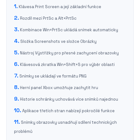
Klávesa Print Screen a její základní funkce
Rozdíl mezi PrtSc a Alt+PrtSc
Kombinace Win+PrtSc ukládá snímek automaticky
Složka Screenshots ve složce Obrázky
Nástroj Výstřižky pro přesné zachycení obrazovky
Klávesová zkratka Win+Shift+S pro výběr oblasti
Snímky se ukládají ve formátu PNG
Herní panel Xbox umožňuje zachytit hru
Historie schránky uchovává více snímků najednou
Aplikace třetích stran nabízejí pokročilé funkce
Snímky obrazovky usnadňují sdílení technických
problémů