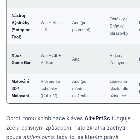
Nástroj
Obrázky /
Výstřižky
Win + Shift
Ano (po
Snímky
(Snipping
+ S
potvrzení)
obrazovky
Tool)
Xbox
Win + Alt +
Videa /
Ano
Game Bar
PrtScn
Zachycení
Malování
Vložení ze
Ano (po
Libovolná
3D /
schránky
ručním
složka dle
Malování
(Ctrl + V)
uložení)
uživatele
Oproti tomu kombinace kláves
Alt+PrtSc
funguje
zcela odlišným způsobem. Tato zkratka zachytí
pouze
aktivní okno
, tedy to, se kterým právě