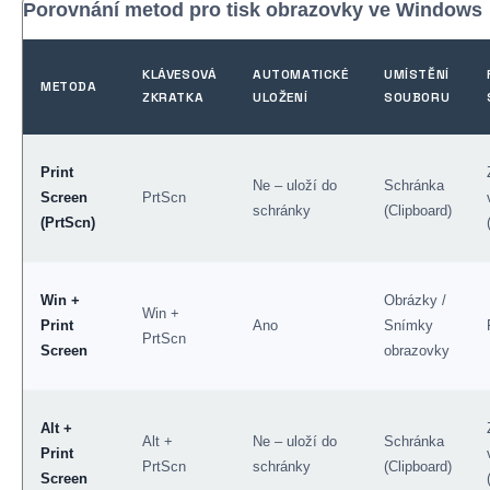
Porovnání metod pro tisk obrazovky ve Windows
KLÁVESOVÁ
AUTOMATICKÉ
UMÍSTĚNÍ
METODA
ZKRATKA
ULOŽENÍ
SOUBORU
Print
Ne – uloží do
Schránka
Screen
PrtScn
schránky
(Clipboard)
(PrtScn)
Win +
Obrázky /
Win +
Print
Ano
Snímky
PrtScn
Screen
obrazovky
Alt +
Alt +
Ne – uloží do
Schránka
Print
PrtScn
schránky
(Clipboard)
Screen