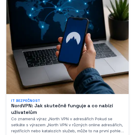
IT BEZPEČNOST
NordVPN: Jak skutečně funguje a co nabízí
uživatelům
Co znamená výraz „North VPN v adresářích Pokud se
setkáte s výrazem „North VPN v různých online adresářích,
rejstřících nebo katalozích služeb, může to na první pohled