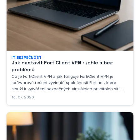
IT BEZPEČNOST
Jak nastavit FortiClient VPN rychle a bez
problémů
Co je FortiClient VPN a jak funguje FortiClient VPN je
softwarové řešení vyvinuté společností Fortinet, které
slouží k vytváření bezpečných virtuálních privátních sítí.
Jedná se o klientskou aplikaci, která umožňuje uživatelům
13. 07. 2026
připojit se k podnikové síti nebo k jakémukoli jinému
zabezpečenému síťovému...