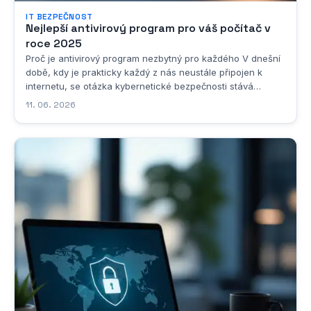
IT BEZPEČNOST
Nejlepší antivirový program pro váš počítač v
roce 2025
Proč je antivirový program nezbytný pro každého V dnešní
době, kdy je prakticky každý z nás neustále připojen k
internetu, se otázka kybernetické bezpečnosti stává
naprosto zásadní. Možná si říkáte, že se vás to netýká, že
11. 06. 2026
přece nenavštěvujete žádné podezřelé stránky a
nestahujete nic neznámého. Jenže...