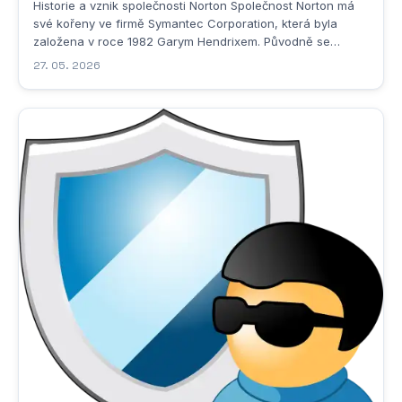
Historie a vznik společnosti Norton Společnost Norton má
své kořeny ve firmě Symantec Corporation, která byla
založena v roce 1982 Garym Hendrixem. Původně se
společnost zaměřovala na vývoj databázových systémů a
27. 05. 2026
umělé inteligence, avšak postupem času se její zaměření
výrazně změnilo směrem k bezpečnostnímu...