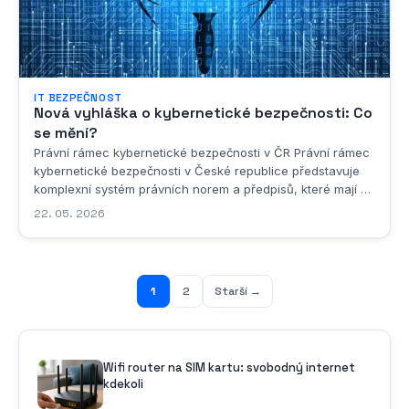
IT BEZPEČNOST
Nová vyhláška o kybernetické bezpečnosti: Co
se mění?
Právní rámec kybernetické bezpečnosti v ČR Právní rámec
kybernetické bezpečnosti v České republice představuje
komplexní systém právních norem a předpisů, které mají za
úkol chránit kritickou informační infrastrukturu a zajistit
22. 05. 2026
bezpečnost digitálního prostoru. Tento rámec je postaven
na několika klíčových...
1
2
Starší →
Wifi router na SIM kartu: svobodný internet
kdekoli