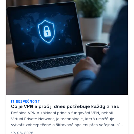
IT BEZPEČNOST
Co je VPN a proč ji dnes potřebuje každý z nás
Definice VPN a základní princip fungování VPN, neboli
Virtual Private Network, je technologie, která umožňuje
vytvořit zabezpečené a šifrované spojení přes veřejnou síť,
nejčastěji přes internet. Jde o způsob, jak propojit dvě
12. 06. 2026