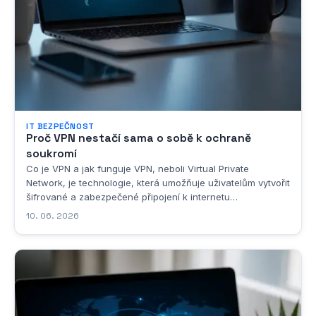
IT BEZPEČNOST
Proč VPN nestačí sama o sobě k ochraně
soukromí
Co je VPN a jak funguje VPN, neboli Virtual Private
Network, je technologie, která umožňuje uživatelům vytvořit
šifrované a zabezpečené připojení k internetu
prostřednictvím vzdáleného serveru. Tento server funguje
10. 06. 2026
jako prostředník mezi vaším zařízením a zbytkem internetu,
přičemž veškerá data, která odesíláte nebo...