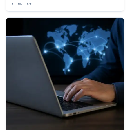
působit poněkud záhadně. Ve skutečnosti se ale jedná o
10. 06. 2026
poměrně přímočarý způsob, jakým jsou tyto služby
kategorizovány a evidovány v...