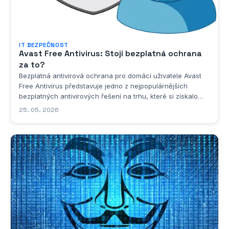
IT BEZPEČNOST
Avast Free Antivirus: Stojí bezplatná ochrana
za to?
Bezplatná antivirová ochrana pro domácí uživatele Avast
Free Antivirus představuje jedno z nejpopulárnějších
bezplatných antivirových řešení na trhu, které si získalo
důvěru milionů uživatelů po celém světě. Tento software
25. 05. 2026
nabízí komplexní ochranu před různými typy hrozeb,
včetně virů, malwaru, ransomwaru a...