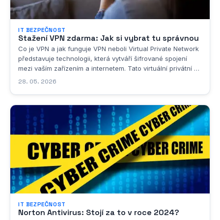
IT BEZPEČNOST
Stažení VPN zdarma: Jak si vybrat tu správnou
Co je VPN a jak funguje VPN neboli Virtual Private Network
představuje technologii, která vytváří šifrované spojení
mezi vaším zařízením a internetem. Tato virtuální privátní síť
funguje jako bezpečný tunel, kterým procházejí všechna
28. 05. 2026
vaše data, a chrání je tak před nežádoucím sledováním,
odposlechem či krádeží...
IT BEZPEČNOST
Norton Antivirus: Stojí za to v roce 2024?