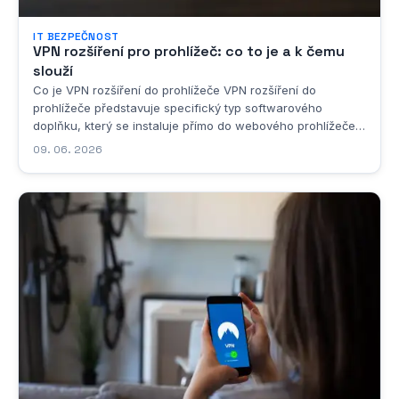
IT BEZPEČNOST
VPN rozšíření pro prohlížeč: co to je a k čemu
slouží
Co je VPN rozšíření do prohlížeče VPN rozšíření do
prohlížeče představuje specifický typ softwarového
doplňku, který se instaluje přímo do webového prohlížeče a
jehož hlavním účelem je zajistit uživateli určitou míru
09. 06. 2026
anonymity a bezpečnosti při procházení internetu. Samotný
výraz „VPN extension pochází z...