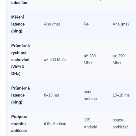
odesílání
Měření
latence
Ano (ms)
Ne
Ano (ms)
(ping)
Průměrná
rychlost
až 280
až 290
stahování
až 300 Mb/s
Mb/s
Mb/s
(WiFi 5
GHz)
Průměrná
není
latence
8–15 ms
10–18 ms
měřeno
(ping)
Podpora
iOS,
pouze
mobilní
iOS, Android
Android
prohlížeč
aplikace