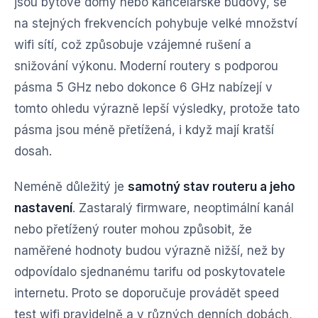
jsou bytové domy nebo kancelářské budovy, se
na stejných frekvencích pohybuje velké množství
wifi sítí, což způsobuje vzájemné rušení a
snižování výkonu. Moderní routery s podporou
pásma 5 GHz nebo dokonce 6 GHz nabízejí v
tomto ohledu výrazně lepší výsledky, protože tato
pásma jsou méně přetížená, i když mají kratší
dosah.
Neméně důležitý je
samotný stav routeru a jeho
nastavení
. Zastaralý firmware, neoptimální kanál
nebo přetížený router mohou způsobit, že
naměřené hodnoty budou výrazně nižší, než by
odpovídalo sjednanému tarifu od poskytovatele
internetu. Proto se doporučuje provádět speed
test wifi pravidelně a v různých denních dobách,