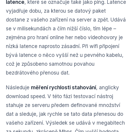
latence
, které se označuje také jako ping. Latence
vyjadřuje dobu, za kterou se datový paket
dostane z vašeho zařízení na server a zpět. Udává
se v milisekundách a čím nižší číslo, tím lépe –
zejména pro hraní online her nebo videohovory je
nízká latence naprosto zásadní. Při wifi připojení
bývá latence o něco vyšší než u pevného kabelu,
což je způsobeno samotnou povahou
bezdrátového přenosu dat.
Následuje
měření rychlosti stahování
, anglicky
download speed. V této fázi testovací nástroj
stahuje ze serveru předem definované množství
dat a sleduje, jak rychle se tato data přenesou do
vašeho zařízení. Výsledek se udává v megabitech
za sekundu, zkráceně Mbps. Čím vyšší hodnota,