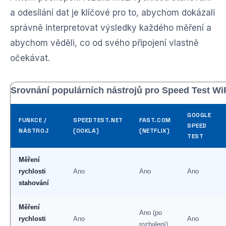
a odesílání dat je klíčové pro to, abychom dokázali
správně interpretovat výsledky každého měření a
abychom věděli, co od svého připojení vlastně
očekávat.
Srovnání populárních nástrojů pro Speed Test Wi
GOOGLE
FUNKCE /
SPEEDTEST.NET
FAST.COM
SPEED
NÁSTROJ
(OOKLA)
(NETFLIX)
TEST
Měření
rychlosti
Ano
Ano
Ano
stahování
Měření
Ano (po
rychlosti
Ano
Ano
rozbalení)