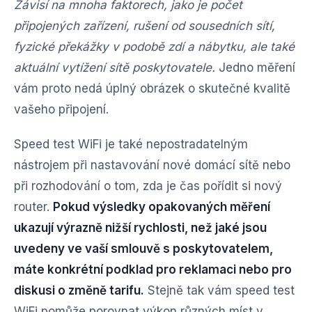
Závisí na mnoha faktorech, jako je počet
připojených zařízení, rušení od sousedních sítí,
fyzické překážky v podobě zdí a nábytku, ale také
aktuální vytížení sítě poskytovatele.
Jedno měření
vám proto nedá úplný obrázek o skutečné kvalitě
vašeho připojení.
Speed test WiFi je také nepostradatelným
nástrojem při nastavování nové domácí sítě nebo
při rozhodování o tom, zda je čas pořídit si nový
router.
Pokud výsledky opakovaných měření
ukazují výrazně nižší rychlosti, než jaké jsou
uvedeny ve vaší smlouvě s poskytovatelem,
máte konkrétní podklad pro reklamaci nebo pro
diskusi o změně tarifu.
Stejně tak vám speed test
WiFi pomůže porovnat výkon různých míst v