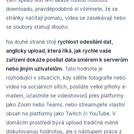
vám speed test wifi ukáže nízkou hodnotu
downloadu, pravděpodobně si všimnete, že se
stránky načítají pomalu, videa se zasekávají nebo
se soubory stahují dlouho.
Na druhé straně stojí
rychlost odesílání dat,
anglicky upload, která říká, jak rychle vaše
zařízení dokáže posílat data směrem k serverům
nebo jiným uživatelům.
Tato hodnota je
rozhodující v situacích, kdy sdílíte fotografie nebo
videa na sociálních sítích, posíláte velké přílohy e-
mailem, účastníte se videohovorů přes platformy
jako Zoom nebo Teams, nebo streamujete vlastní
obsah na platformy jako Twitch či YouTube. V
domácím prostředí bývá upload tradičně méně
diskutovanou hodnotou, ale s nástupem práce z