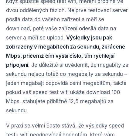
Když spustíte speed test wifi, měření probíhá ve
dvou oddělených fázích. Nejprve testovací server
posílá data do vašeho zařízení a měří se
download, poté vaše zařízení odesílá data na
server a měří se upload.
Výsledky jsou pak
zobrazeny v megabitech za sekundu, zkráceně
Mbps, přičemž čím vyšší číslo, tím rychlejší
připojení.
Je důležité si uvědomit, že megabity za
sekundu nejsou totéž co megabajty za sekundu –
jeden megabajt odpovídá osmi megabitům, takže
pokud váš speed test wifi ukáže download 100
Mbps, stahujete přibližně 12,5 megabajtů za
sekundu.
V praxi se velmi často stává, že výsledky speed
testu wifi neodpovídají hodnotám, které vám