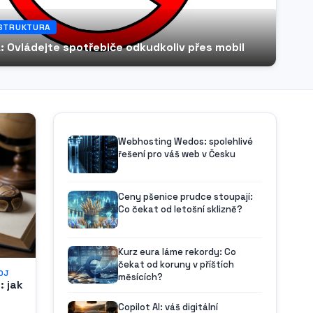
ASTRUKTURA
: Ovládejte spotřebiče odkudkoliv přes mobil
Webhosting Wedos: spolehlivé
řešení pro váš web v Česku
Ceny pšenice prudce stoupají:
Co čekat od letošní sklizně?
Kurz eura láme rekordy: Co
čekat od koruny v příštích
OJ
měsících?
: jak
Copilot AI: váš digitální