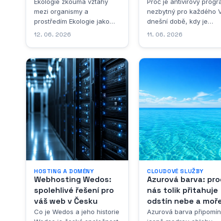
Ekologie zkoumá vztahy
Proč je antivirový prog
mezi organismy a
nezbytný pro každého 
prostředím Ekologie jako
dnešní době, kdy je
vědecká disciplína se
prakticky každý z nás
12. 06. 2026
11. 06. 2026
zabývá studiem
neustále připojen k
vzájemných vztahů mezi
internetu, se otázka
živými organismy a jejich
kybernetické bezpečnos
prostředím. Jde o obor,
stává naprosto zásadní.
který propojuje biologii,
Možná si říkáte, že se 
chemii, fyziku, geologii a
to netýká, že přece
celou řadu dalších věd do
nenavštěvujete žádné
jednoho uceleného
podezřelé stránky a
pohledu na přírodu.
nestahujete nic
Definice ekologie, jak ji...
neznámého. Jenže...
HOSTING A DOMÉNY
CLOUDOVÉ SLUŽBY
Webhosting Wedos:
Azurová barva: pro
spolehlivé řešení pro
nás tolik přitahuje
váš web v Česku
odstín nebe a moř
Co je Wedos a jeho historie
Azurová barva připomí