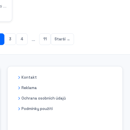
i ty
t
ní
...
3
4
11
Starší →
e
cký
Kontakt
Reklama
Ochrana osobních údajů
Podmínky použití