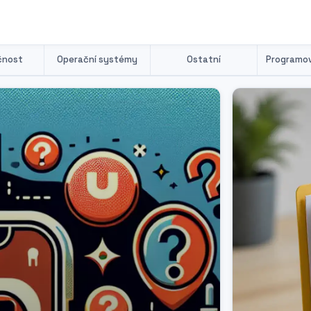
čnost
Operační systémy
Ostatní
Programov