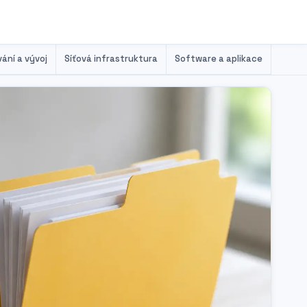
ání a vývoj
Síťová infrastruktura
Software a aplikace