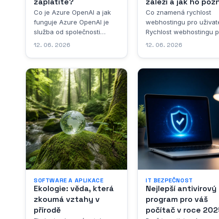
zaplatíte?
záleží a jak ho poz
Co je Azure OpenAI a jak
Co znamená rychlost
funguje Azure OpenAI je
webhostingu pro uživat
služba od společnosti
Rychlost webhostingu p
Microsoft, která
mezi faktory, které přím
12. 06. 2026
12. 06. 2026
zpřístupňuje výkonné
ovlivňují každodenní
jazykové modely vyvinuté
zkušenost návštěvníků
organizací OpenAI přímo v
webových stránek, ačko
prostředí cloudové
většina z nich si to ani
platformy Azure. Jde o
neuvědomuje. Když člo
propojení dvou světů –
zadá adresu do prohlíž
technologické síly
očekává, že se stránka
Microsoftu v oblasti
načte okamžitě. Pokud 
cloudových řešení a
tak nestane,...
průkopnické práce OpenAI
v oblasti...
SOFTWARE A APLIKACE
IT BEZPEČNOST
Ekologie: věda, která
Nejlepší antivirový
zkoumá vztahy v
program pro váš
přírodě
počítač v roce 202