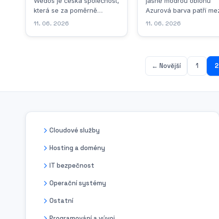
Wedos je česká společnost,
jasně modrou oblohu
která se za poměrně
Azurová barva patří mez
krátkou dobu dokázala
odstíny, které v člověku
11. 06. 2026
11. 06. 2026
vypracovat na pozici
okamžitě vyvolávají poci
jednoho z největších a
svobody, lehkosti a
nejdůvěryhodnějších
nekonečného prostoru.
poskytovatelů
Když se podíváme na let
← Novější
1
2
webhostingových služeb v
oblohu v poledne, kdy
České republice. Firma
slunce stojí vysoko a
vznikla v roce 2011 a od
vzduch je čistý, spatřím
samého počátku bylo jejím
právě ten charakteristi
cílem nabídnout
tón, který odborníci...
zákazníkům kvalitní
hosting...
Cloudové služby
Hosting a domény
IT bezpečnost
Operační systémy
Ostatní
Programování a vývoj