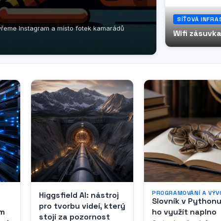
SÍŤOVÁ INFR
evřeme Instagram a místo fotek kamarádů
Wifi zásuvka
PROGRAMOVÁNÍ A VÝV
Higgsfield AI: nástroj
Slovník v Pythonu
pro tvorbu videí, který
em
ho využít naplno
stojí za pozornost