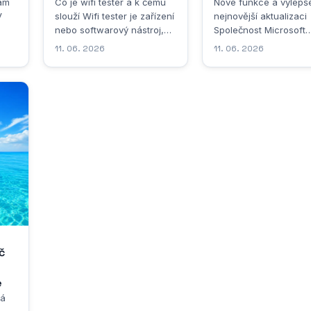
ram
Co je wifi tester a k čemu
Nové funkce a vylepše
V
slouží Wifi tester je zařízení
nejnovější aktualizaci
nebo softwarový nástroj,
Společnost Microsoft
který slouží k měření,
pokračuje v rozšiřován
11. 06. 2026
11. 06. 2026
analýze a diagnostice
svého operačního sy
bezdrátových sítí. V praxi
Windows 11 a nejnověj
ti
se s ním setkávají jak
aktualizace přináší ce
profesionální síťoví
řadu změn, které uživ
vás
technici, tak běžní
jistě ocení. Tentokrát 
uživatelé, kteří chtějí zjistit,
vývojáři zaměřili před
proč jejich připojení k
na výkon, stabilitu a
internetu nefunguje tak, jak
uživatelský komfort,
by...
přičemž...
č
e
ná