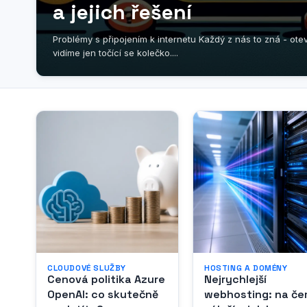
a jejich řešení
Problémy s připojením k internetu Každý z nás to zná - ot
vidíme jen točící se kolečko....
CLOUDOVÉ SLUŽBY
HOSTING A DOMÉNY
Cenová politika Azure
Nejrychlejší
OpenAI: co skutečně
webhosting: na č