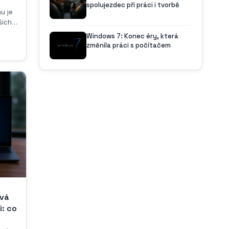
u
spolujezdec při práci i tvorbě
nu je
ších a
Windows 7: Konec éry, která
změnila práci s počítačem
r při
setká.
 nebo
le
e na
nota.
ává
i: co