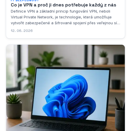
IT BEZPEČNOST
Co je VPN a proč ji dnes potřebuje každý z nás
Definice VPN a základní princip fungování VPN, neboli
Virtual Private Network, je technologie, která umožňuje
vytvořit zabezpečené a šifrované spojení přes veřejnou síť,
nejčastěji přes internet. Jde o způsob, jak propojit dvě
12. 06. 2026
nebo více zařízení či sítí takovým způsobem, aby
komunikace mezi nimi probíhala jako by se...