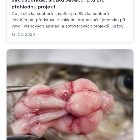
přehledný projekt
Co je složka souborů JavaScriptu Složka souborů
JavaScriptu představuje základní organizační jednotku při
vývoji webových aplikací a softwarových projektů. Každý
zkušený vývojář dobře ví, že bez správně strukturovaných
12. 06. 2026
adresářů se projekt velmi rychle změní v nepřehledný
chaos, ve kterém se nikdo nevyzná....