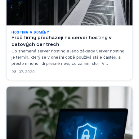
HOSTING A DOMÉNY
Proč firmy přecházejí na server hosting v
datových centrech
Co znamená server hosting a jeho základy Server hosting
je termín, který se v dnešní době používá stále častěji, a
přesto mnoho lidí přesně neví, co za ním stojí. V
nejzákladnějším slova smyslu jde o umístění serveru v
28. 07. 2026
datovém centru poskytovatele služeb, přičemž tento
poskytovatel zajišťuje veškerou...