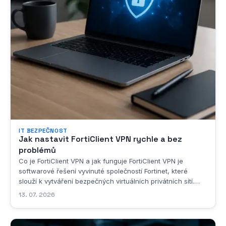
IT BEZPEČNOST
Jak nastavit FortiClient VPN rychle a bez
problémů
Co je FortiClient VPN a jak funguje FortiClient VPN je
softwarové řešení vyvinuté společností Fortinet, které
slouží k vytváření bezpečných virtuálních privátních sítí.
Jedná se o klientskou aplikaci, která umožňuje uživatelům
13. 07. 2026
připojit se k podnikové síti nebo k jakémukoli jinému
zabezpečenému síťovému...