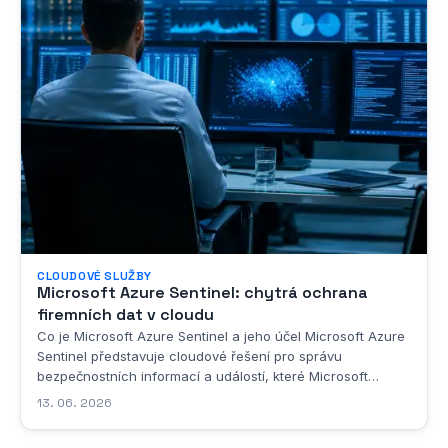
CLOUDOVÉ SLUŽBY
Microsoft Azure Sentinel: chytrá ochrana
firemních dat v cloudu
Co je Microsoft Azure Sentinel a jeho účel Microsoft Azure
Sentinel představuje cloudové řešení pro správu
bezpečnostních informací a událostí, které Microsoft
vyvinul jako součást své rozsáhlé platformy Azure. Jde o
13. 06. 2026
nástroj, který v sobě spojuje funkce tradičního SIEM
systému, tedy Security Information and Event...