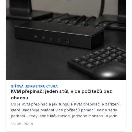
SÍŤOVÁ INFRASTRUKTURA
KVM přepínač: jeden stůl, více počítačů bez
chaosu
Co je KVM přepínač a jak funguje KVM přepínač je zařízení,
které umožňuje ovládat více počítačů pomocí jediné sady
periferií – tedy jedné klávesnice, jednoho monitoru a jedné
myši. Zkratka KVM pochází z anglického spojení Keyboard,
12. 06. 2026
Video, Mouse, což přesně vystihuje, o jaké periferie se