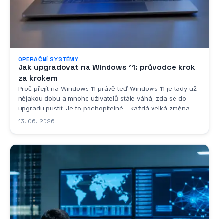
OPERAČNÍ SYSTÉMY
Jak upgradovat na Windows 11: průvodce krok
za krokem
Proč přejít na Windows 11 právě teď Windows 11 je tady už
nějakou dobu a mnoho uživatelů stále váhá, zda se do
upgradu pustit. Je to pochopitelné – každá velká změna
operačního systému s sebou nese určitou dávku nejistoty a
13. 06. 2026
obavy z toho, že něco přestane fungovat tak, jak bylo
zvyklé. Přesto existuje celá řada velmi...