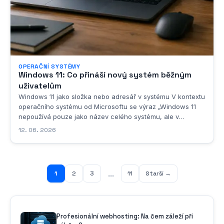
OPERAČNÍ SYSTÉMY
Windows 11: Co přináší nový systém běžným
uživatelům
Windows 11 jako složka nebo adresář v systému V kontextu
operačního systému od Microsoftu se výraz „Windows 11
nepoužívá pouze jako název celého systému, ale v
určitých situacích se s ním setkáváme i v přeneseném
12. 06. 2026
nebo doslovném smyslu jako s označením konkrétní složky
či adresáře na disku. Pokud se podíváme na...
...
1
2
3
11
Starší →
Profesionální webhosting: Na čem záleží při