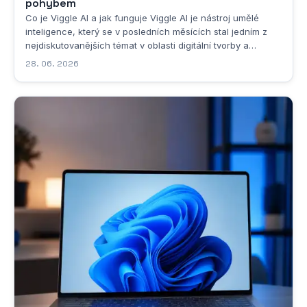
pohybem
Co je Viggle AI a jak funguje Viggle AI je nástroj umělé
inteligence, který se v posledních měsících stal jedním z
nejdiskutovanějších témat v oblasti digitální tvorby a
animací. Pokud se podíváme na samotný název, slovo
28. 06. 2026
„viggle v angličtině nemá přímý slovníkový překlad,
nicméně jeho adresářový a kontextuální...