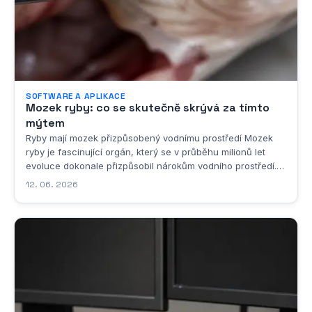
SOFTWARE A APLIKACE
Mozek ryby: co se skutečně skrývá za tímto
mýtem
Ryby mají mozek přizpůsobený vodnímu prostředí Mozek
ryby je fascinující orgán, který se v průběhu milionů let
evoluce dokonale přizpůsobil nárokům vodního prostředí.
Na první pohled by se mohlo zdát, že jde o primitivní
12. 06. 2026
strukturu, která nemůže konkurovat mozku savců nebo
ptáků, ale takový pohled by byl značně...