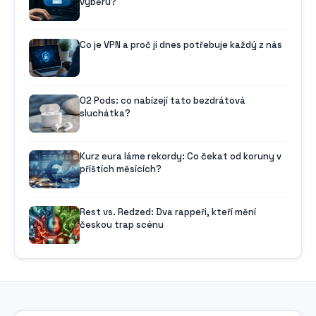
výběru?
Co je VPN a proč ji dnes potřebuje každý z nás
O2 Pods: co nabízejí tato bezdrátová
sluchátka?
Kurz eura láme rekordy: Co čekat od koruny v
příštích měsících?
Rest vs. Redzed: Dva rappeři, kteří mění
českou trap scénu