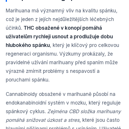
Marihuana má významný vliv na kvalitu spánku,
což je jeden z jejích nejdůležitějších léčebných
účinků.
THC obsažené v konopí pomáhá
uživatelům rychleji usnout a prodlužuje dobu
hlubokého spánku
, který je klíčový pro celkovou
regeneraci organismu. Výzkumy prokázaly, že
pravidelné užívání marihuany před spaním může
výrazně zmírnit problémy s nespavostí a
poruchami spánku.
Cannabinoidy obsažené v marihuaně působí na
endokanabinoidní systém v mozku, který reguluje
spánkový cyklus.
Zejména CBD složka marihuany
pomáhá snižovat úzkost a stres
, které jsou často
hlavními příčinami problémů s usínáním. Uživatelé,