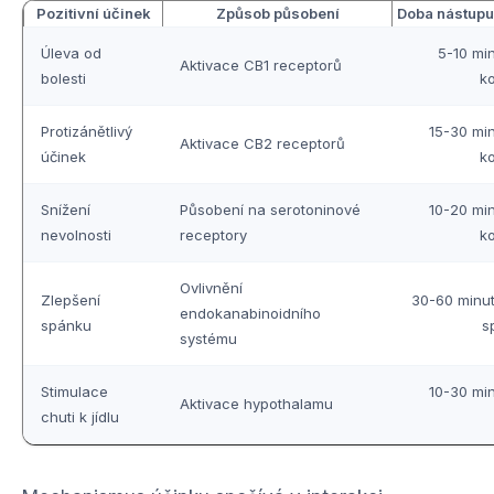
Pozitivní účinek
Způsob působení
Doba nástupu
Úleva od
5-10 min
Aktivace CB1 receptorů
bolesti
k
Protizánětlivý
15-30 min
Aktivace CB2 receptorů
účinek
k
Snížení
Působení na serotoninové
10-20 min
nevolnosti
receptory
k
Ovlivnění
Zlepšení
30-60 minut
endokanabinoidního
spánku
s
systému
Stimulace
10-30 min
Aktivace hypothalamu
chuti k jídlu