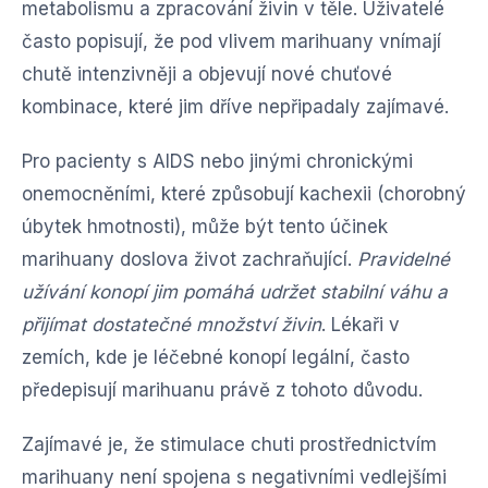
metabolismu a zpracování živin v těle. Uživatelé
často popisují, že pod vlivem marihuany vnímají
chutě intenzivněji a objevují nové chuťové
kombinace, které jim dříve nepřipadaly zajímavé.
Pro pacienty s AIDS nebo jinými chronickými
onemocněními, které způsobují kachexii (chorobný
úbytek hmotnosti), může být tento účinek
marihuany doslova život zachraňující.
Pravidelné
užívání konopí jim pomáhá udržet stabilní váhu a
přijímat dostatečné množství živin
. Lékaři v
zemích, kde je léčebné konopí legální, často
předepisují marihuanu právě z tohoto důvodu.
Zajímavé je, že stimulace chuti prostřednictvím
marihuany není spojena s negativními vedlejšími