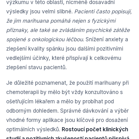
výzkumu v této oblasti, nicméně dosavadní
výsledky jsou velmi slibné.
Pacienti často popisují,
že jim marihuana pomáhá nejen s fyzickými
příznaky, ale také se zvládáním psychické zátěže
spojené s onkologickou léčbou
. Snížení anxiety a
zlepšení kvality spánku jsou dalšími pozitivními
vedlejšími účinky, které přispívají k celkovému
zlepšení stavu pacientů.
Je důležité poznamenat, že použití marihuany při
chemoterapii by mělo být vždy konzultováno s
ošetřujícím lékařem a mělo by probíhat pod
odborným dohledem. Správné dávkování a výběr
vhodné formy aplikace jsou klíčové pro dosažení
optimálních výsledků.
Rostoucí počet klinických
studií a pozitivních zkušeností pacientů přispívá