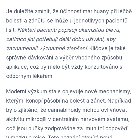
Je důležité zmínit, že účinnost marihuany při léčbě
bolesti a zánětu se může u jednotlivých pacientů
lišit.
Někteří pacienti popisují okamžitou úlevu,
zatímco jiní potřebují delší dobu užívání, aby
zaznamenali významné zlepšení
. Klíčové je také
správné dávkování a výběr vhodného způsobu
aplikace, což by mělo být vždy konzultováno s
odborným lékařem.
Moderní výzkum stále objevuje nové mechanismy,
kterými konopí působí na bolest a zánět. Například
bylo zjištěno, že cannabinoidy mohou ovlivňovat
aktivitu mikroglií v centrálním nervovém systému,
což jsou buňky zodpovědné za imunitní odpověď
v mozku a míše. Toto poznání otevírá nové