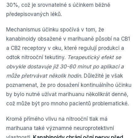
30%, což je srovnatelné s účinkem běžně
předepisovaných léků.
Mechanismus účinku spočívá v tom, že
kanabinoidy obsažené v marihuaně působí na CB1
a CB2 receptory v oku, které regulují produkci a
odtok nitrooční tekutiny.
Terapeutický efekt se
obvykle dostavuje již 30-60 minut po aplikaci a
může přetrvávat několik hodin
. Důležité je však
poznamenat, že pro dosažení kontinuálního účinku
by bylo nutné užívat marihuanu několikrát denně,
což může být pro mnoho pacientů problematické.
Kromě přímého vlivu na nitrooční tlak má
marihuana také významné neuroprotektivní
vlastnosti.
Kanabinoidy chrání oční nervy před