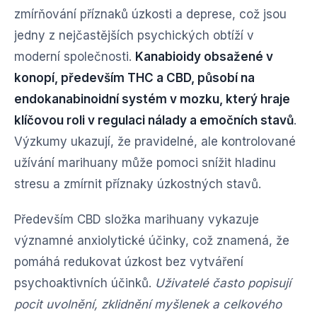
zmírňování příznaků úzkosti a deprese, což jsou
jedny z nejčastějších psychických obtíží v
moderní společnosti.
Kanabioidy obsažené v
konopí, především THC a CBD, působí na
endokanabinoidní systém v mozku, který hraje
klíčovou roli v regulaci nálady a emočních stavů
.
Výzkumy ukazují, že pravidelné, ale kontrolované
užívání marihuany může pomoci snížit hladinu
stresu a zmírnit příznaky úzkostných stavů.
Především CBD složka marihuany vykazuje
významné anxiolytické účinky, což znamená, že
pomáhá redukovat úzkost bez vytváření
psychoaktivních účinků.
Uživatelé často popisují
pocit uvolnění, zklidnění myšlenek a celkového