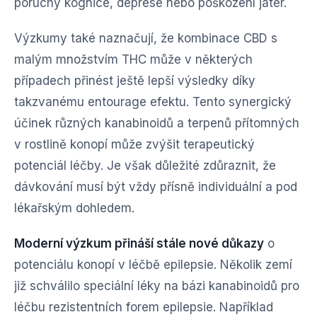
poruchy kognice, deprese nebo poškození jater.
Výzkumy také naznačují, že kombinace CBD s
malým množstvím THC může v některých
případech přinést ještě lepší výsledky díky
takzvanému entourage efektu. Tento synergický
účinek různých kanabinoidů a terpenů přítomných
v rostlině konopí může zvýšit terapeutický
potenciál léčby. Je však důležité zdůraznit, že
dávkování musí být vždy přísně individuální a pod
lékařským dohledem.
Moderní výzkum přináší stále nové důkazy
o
potenciálu konopí v léčbě epilepsie. Několik zemí
již schválilo speciální léky na bázi kanabinoidů pro
léčbu rezistentních forem epilepsie. Například