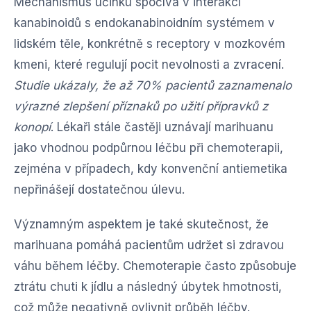
Mechanismus účinku spočívá v interakci
kanabinoidů s endokanabinoidním systémem v
lidském těle, konkrétně s receptory v mozkovém
kmeni, které regulují pocit nevolnosti a zvracení.
Studie ukázaly, že až 70% pacientů zaznamenalo
výrazné zlepšení příznaků po užití přípravků z
konopí
. Lékaři stále častěji uznávají marihuanu
jako vhodnou podpůrnou léčbu při chemoterapii,
zejména v případech, kdy konvenční antiemetika
nepřinášejí dostatečnou úlevu.
Významným aspektem je také skutečnost, že
marihuana pomáhá pacientům udržet si zdravou
váhu během léčby. Chemoterapie často způsobuje
ztrátu chuti k jídlu a následný úbytek hmotnosti,
což může negativně ovlivnit průběh léčby.