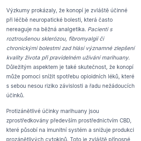
Výzkumy prokázaly, že konopí je zvláště účinné
při léčbě neuropatické bolesti, která často
nereaguje na běžná analgetika.
Pacienti s
roztroušenou sklerózou, fibromyalgií či
chronickými bolestmi zad hlásí významné zlepšení
kvality života při pravidelném užívání marihuany
.
Důležitým aspektem je také skutečnost, že konopí
může pomoci snížit spotřebu opioidních léků, které
s sebou nesou riziko závislosti a řadu nežádoucích
účinků.
Protizánětlivé účinky marihuany jsou
zprostředkovány především prostřednictvím CBD,
které působí na imunitní systém a snižuje produkci
prozánětlivých cytokinů. Toto je zvláště přínosné