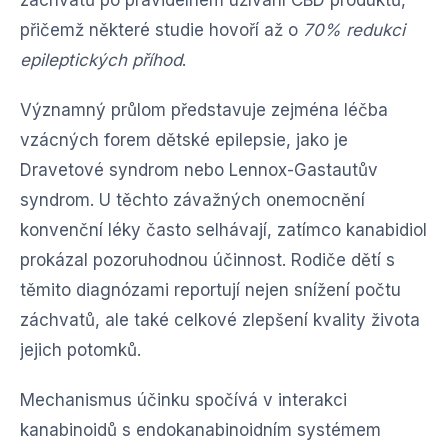
záchvatů po pravidelném užívání CBD produktů,
přičemž některé studie hovoří až o
70% redukci
epileptických příhod
.
Významný průlom představuje zejména léčba
vzácných forem dětské epilepsie, jako je
Dravetové syndrom nebo Lennox-Gastautův
syndrom. U těchto závažných onemocnění
konvenční léky často selhávají, zatímco kanabidiol
prokázal pozoruhodnou účinnost. Rodiče dětí s
těmito diagnózami reportují nejen snížení počtu
záchvatů, ale také celkové zlepšení kvality života
jejich potomků.
Mechanismus účinku spočívá v interakci
kanabinoidů s endokanabinoidním systémem