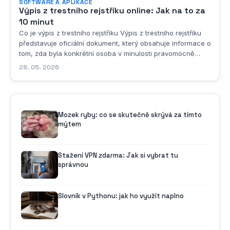
SOFTWARE A APLIKACE
Výpis z trestního rejstříku online: Jak na to za
10 minut
Co je výpis z trestního rejstříku Výpis z trestního rejstříku
představuje oficiální dokument, který obsahuje informace o
tom, zda byla konkrétní osoba v minulosti pravomocně
odsouzena za spáchání trestného činu. Tento dokument
28. 05. 2026
vydává Rejstřík trestů, což je informační systém veřejné
správy, který spravuje...
Mozek ryby: co se skutečně skrývá za tímto
mýtem
Stažení VPN zdarma: Jak si vybrat tu
správnou
Slovník v Pythonu: jak ho využít naplno