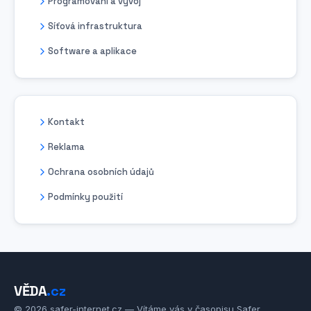
Programování a vývoj
Síťová infrastruktura
Software a aplikace
Kontakt
Reklama
Ochrana osobních údajů
Podmínky použití
VĚDA
.cz
© 2026 safer-internet.cz — Vítáme vás v časopisu Safer