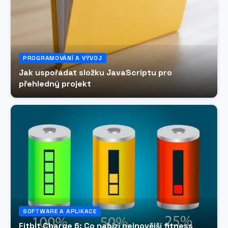
PROGRAMOVÁNÍ A VÝVOJ
Jak uspořádat složku JavaScriptu pro
přehledný projekt
SOFTWARE A APLIKACE
Fitbit Charge 6: Co nabízí nejnovější fitness