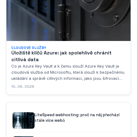
CLOUDOVÉ SLUŽBY
Úložiště klíčů Azure: jak spolehlivě chránit
citlivá data
Co je Azure Key Vault a k čemu slouží Azure Key Vault je
cloudová služba od Microsoftu, která slouží k bezpečnému
ukládání a správě citlivých informací, jako jsou šifrovací
klíče, certifikáty, hesla a další tajné hodnoty, které moderní
10. 06. 2026
aplikace ke svému provozu potřebují. V českém prostředí
se tato služba...
LiteSpeed webhosting: proč na něj přechází
stále více webů