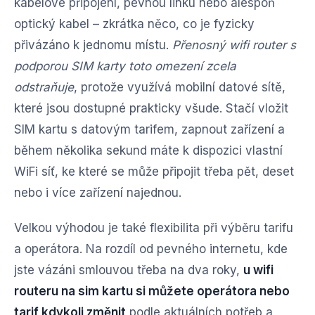
kabelové připojení, pevnou linku nebo alespoň
optický kabel – zkrátka něco, co je fyzicky
přivázáno k jednomu místu.
Přenosný wifi router s
podporou SIM karty toto omezení zcela
odstraňuje
, protože využívá mobilní datové sítě,
které jsou dostupné prakticky všude. Stačí vložit
SIM kartu s datovým tarifem, zapnout zařízení a
během několika sekund máte k dispozici vlastní
WiFi síť, ke které se může připojit třeba pět, deset
nebo i více zařízení najednou.
Velkou výhodou je také flexibilita při výběru tarifu
a operátora. Na rozdíl od pevného internetu, kde
jste vázáni smlouvou třeba na dva roky,
u wifi
routeru na sim kartu si můžete operátora nebo
tarif kdykoli změnit
podle aktuálních potřeb a