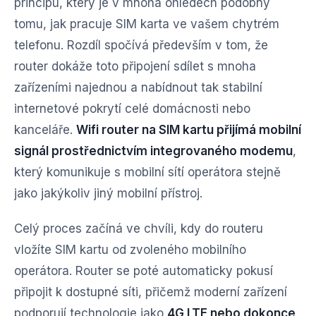
principu, který je v mnoha ohledech podobný
tomu, jak pracuje SIM karta ve vašem chytrém
telefonu. Rozdíl spočívá především v tom, že
router dokáže toto připojení sdílet s mnoha
zařízeními najednou a nabídnout tak stabilní
internetové pokrytí celé domácnosti nebo
kanceláře.
Wifi router na SIM kartu přijímá mobilní
signál prostřednictvím integrovaného modemu
,
který komunikuje s mobilní sítí operátora stejně
jako jakýkoliv jiný mobilní přístroj.
Celý proces začíná ve chvíli, kdy do routeru
vložíte SIM kartu od zvoleného mobilního
operátora. Router se poté automaticky pokusí
připojit k dostupné síti, přičemž moderní zařízení
podporují technologie jako
4G LTE nebo dokonce