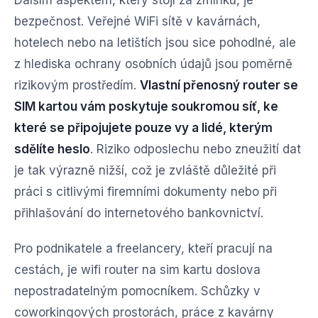
Dalším aspektem, který stojí za zmínku, je
bezpečnost. Veřejné WiFi sítě v kavárnách,
hotelech nebo na letištích jsou sice pohodlné, ale
z hlediska ochrany osobních údajů jsou poměrně
rizikovým prostředím.
Vlastní přenosný router se
SIM kartou vám poskytuje soukromou síť, ke
které se připojujete pouze vy a lidé, kterým
sdělíte heslo
. Riziko odposlechu nebo zneužití dat
je tak výrazně nižší, což je zvláště důležité při
práci s citlivými firemními dokumenty nebo při
přihlašování do internetového bankovnictví.
Pro podnikatele a freelancery, kteří pracují na
cestách, je wifi router na sim kartu doslova
nepostradatelným pomocníkem. Schůzky v
coworkingových prostorách, práce z kavárny