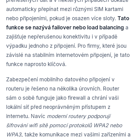
přenesených dat a v některých případech dokáže
automaticky přepínat mezi různými SIM kartami
nebo připojeními, pokud je osazen více sloty.
Tato
funkce se nazývá failover nebo load balancing
a
zajišťuje nepřerušenou konektivitu i v případě
výpadku jednoho z připojení. Pro firmy, které jsou
závislé na stabilním internetovém připojení, je tato
funkce naprosto klíčová.
Zabezpečení mobilního datového připojení v
routeru je řešeno na několika úrovních. Router
sám o sobě funguje jako firewall a chrání vaši
lokální síť před neoprávněným přístupem z
internetu. Navíc
moderní routery podporují
šifrování wifi sítě pomocí protokolů WPA2 nebo
WPA3
, takže komunikace mezi vašimi zařízeními a