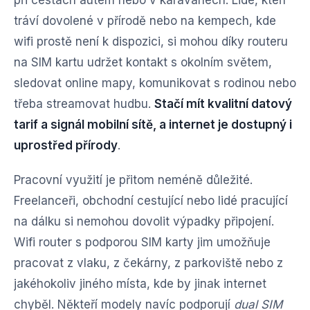
při cestách autem nebo v karavanech. Lidé, kteří
tráví dovolené v přírodě nebo na kempech, kde
wifi prostě není k dispozici, si mohou díky routeru
na SIM kartu udržet kontakt s okolním světem,
sledovat online mapy, komunikovat s rodinou nebo
třeba streamovat hudbu.
Stačí mít kvalitní datový
tarif a signál mobilní sítě, a internet je dostupný i
uprostřed přírody
.
Pracovní využití je přitom neméně důležité.
Freelanceři, obchodní cestující nebo lidé pracující
na dálku si nemohou dovolit výpadky připojení.
Wifi router s podporou SIM karty jim umožňuje
pracovat z vlaku, z čekárny, z parkoviště nebo z
jakéhokoliv jiného místa, kde by jinak internet
chyběl. Někteří modely navíc podporují
dual SIM