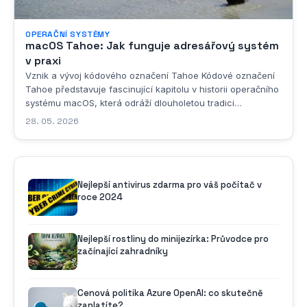
OPERAČNÍ SYSTÉMY
macOS Tahoe: Jak funguje adresářový systém
v praxi
Vznik a vývoj kódového označení Tahoe Kódové označení
Tahoe představuje fascinující kapitolu v historii operačního
systému macOS, která odráží dlouholetou tradici
společnosti Apple používat geografická pojmenování pro
28. 05. 2026
své vývojové verze. Název Tahoe odkazuje na jezero
Tahoe, jedno z nejkrásnějších a...
Nejlepší antivirus zdarma pro váš počítač v
roce 2024
Nejlepší rostliny do minijezírka: Průvodce pro
začínající zahradníky
Cenová politika Azure OpenAI: co skutečně
zaplatíte?