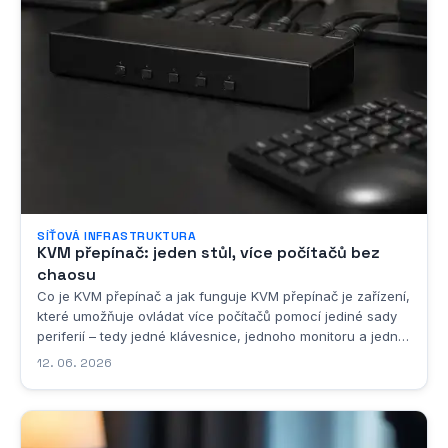
SÍŤOVÁ INFRASTRUKTURA
KVM přepínač: jeden stůl, více počítačů bez
chaosu
Co je KVM přepínač a jak funguje KVM přepínač je zařízení,
které umožňuje ovládat více počítačů pomocí jediné sady
periferií – tedy jedné klávesnice, jednoho monitoru a jedné
myši. Zkratka KVM pochází z anglického spojení Keyboard,
12. 06. 2026
Video, Mouse, což přesně vystihuje, o jaké periferie se
jedná. Toto řešení je...