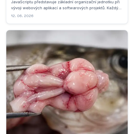
JavaScriptu představuje základní organizační jednotku při
vývoji webových aplikací a softwarových projektů. Každý
zkušený vývojář dobře ví, že bez správně strukturovaných
12. 06. 2026
adresářů se projekt velmi rychle změní v nepřehledný
chaos, ve kterém se nikdo nevyzná....