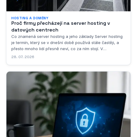
HOSTING A DOMÉNY
Proč firmy přecházejí na server hosting v
datových centrech
Co znamená server hosting a jeho základy Server hosting
je termín, který se v dnešní době používá stále častěji, a
přesto mnoho lidí přesně neví, co za ním stojí. V
nejzákladnějším slova smyslu jde o umístění serveru v
28. 07. 2026
datovém centru poskytovatele služeb, přičemž tento
poskytovatel zajišťuje veškerou...