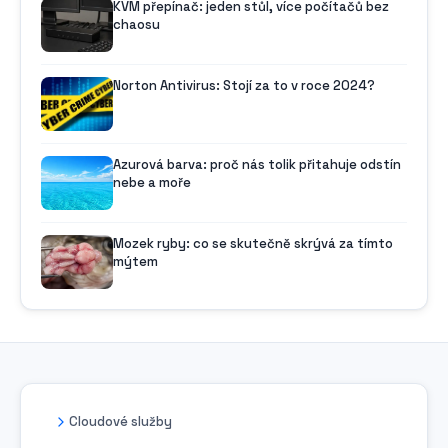
KVM přepínač: jeden stůl, více počítačů bez
chaosu
Norton Antivirus: Stojí za to v roce 2024?
Azurová barva: proč nás tolik přitahuje odstín
nebe a moře
Mozek ryby: co se skutečně skrývá za tímto
mýtem
Cloudové služby