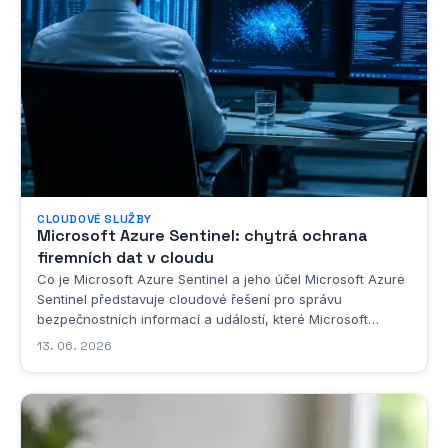
CLOUDOVÉ SLUŽBY
Microsoft Azure Sentinel: chytrá ochrana
firemních dat v cloudu
Co je Microsoft Azure Sentinel a jeho účel Microsoft Azure
Sentinel představuje cloudové řešení pro správu
bezpečnostních informací a událostí, které Microsoft
vyvinul jako součást své rozsáhlé platformy Azure. Jde o
13. 06. 2026
nástroj, který v sobě spojuje funkce tradičního SIEM
systému, tedy Security Information and Event...