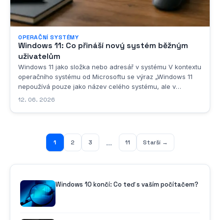
OPERAČNÍ SYSTÉMY
Windows 11: Co přináší nový systém běžným
uživatelům
Windows 11 jako složka nebo adresář v systému V kontextu
operačního systému od Microsoftu se výraz „Windows 11
nepoužívá pouze jako název celého systému, ale v
určitých situacích se s ním setkáváme i v přeneseném
12. 06. 2026
nebo doslovném smyslu jako s označením konkrétní složky
či adresáře na disku. Pokud se podíváme na...
...
1
2
3
11
Starší →
Windows 10 končí: Co teď s vaším počítačem?