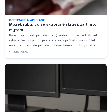
SOFTWARE A APLIKACE
Mozek ryby: co se skutečně skrývá za tímto
mýtem
Ryby mají mozek přizpůsobený vodnímu prostředí Mozek
ryby je fascinující orgán, který se v průběhu milionů let
evoluce dokonale přizpůsobil nárokům vodního prostředí.
Na první pohled by se mohlo zdát, že jde o primitivní
12. 06. 2026
strukturu, která nemůže konkurovat mozku savců nebo
ptáků, ale takový pohled by byl značně...