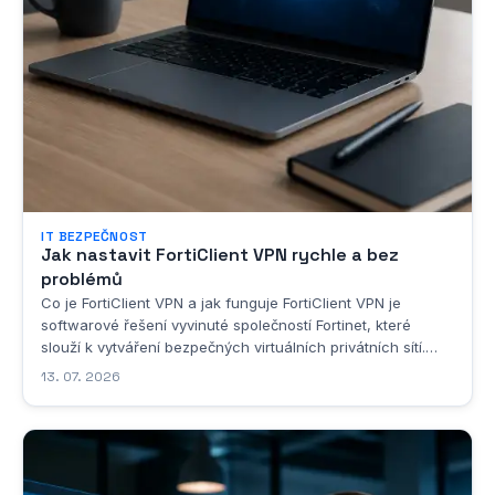
IT BEZPEČNOST
Jak nastavit FortiClient VPN rychle a bez
problémů
Co je FortiClient VPN a jak funguje FortiClient VPN je
softwarové řešení vyvinuté společností Fortinet, které
slouží k vytváření bezpečných virtuálních privátních sítí.
Jedná se o klientskou aplikaci, která umožňuje uživatelům
13. 07. 2026
připojit se k podnikové síti nebo k jakémukoli jinému
zabezpečenému síťovému...