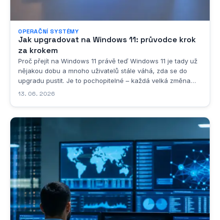
OPERAČNÍ SYSTÉMY
Jak upgradovat na Windows 11: průvodce krok
za krokem
Proč přejít na Windows 11 právě teď Windows 11 je tady už
nějakou dobu a mnoho uživatelů stále váhá, zda se do
upgradu pustit. Je to pochopitelné – každá velká změna
operačního systému s sebou nese určitou dávku nejistoty a
13. 06. 2026
obavy z toho, že něco přestane fungovat tak, jak bylo
zvyklé. Přesto existuje celá řada velmi...