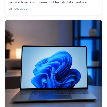
nejdiskutovanějších témat v oblasti digitální tvorby a
animací. Pokud se podíváme na samotný název, slovo
28. 06. 2026
„viggle v angličtině nemá přímý slovníkový překlad,
nicméně jeho adresářový a kontextuální...